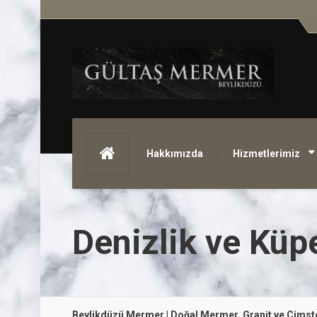
Hakkımızda
Hizmetlerimiz
Denizlik ve Küp
Beylikdüzü Mermer | Doğal Mermer, Granit ve Çims