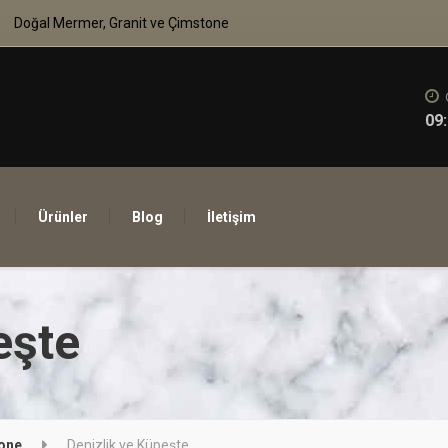
Doğal Mermer, Granit ve Çimstone
09:
Ürünler
Blog
İletişim
eşte
tone
Denizlik ve Küpeşte