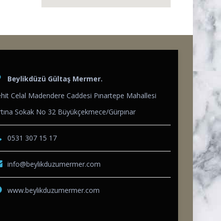
Beylikdüzü Gültaş Mermer.
hit Celal Madendere Caddesi Pınartepe Mahallesi
ırtına Sokak No 32 Büyükçekmece/Gürpınar
0531 307 15 17
info@beylikduzumermer.com
www.beylikduzumermer.com